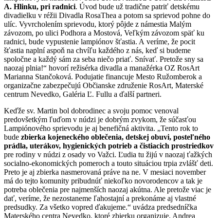
A. Hlinku, pri radnici
. Úvod bude už tradične patriť detskému
divadielku v réžii Divadla RosaThea a potom sa sprievod pohne do
ulíc. Vyvrcholením sprievodu, ktorý pôjde z námestia Malým
závozom, po ulici Podhora a Mostová, Veľkým závozom späť ku
radnici, bude vypustenie lampiónov šťastia. A veríme, že pocit
šťastia naplní aspoň na chvíľu každého z nás, keď si budeme
spoločne a každý sám za seba niečo priať. Snívať. Pretože sny sa
naozaj plnia!“ hovorí režisérka divadla a manažérka OZ RosArt
Marianna Stančoková. Podujatie financuje Mesto Ružomberok a
organizačne zabezpečujú Občianske združenie RosArt, Materské
centrum Nevedko, Galéria Ľ. Fullu a ďalší partneri.
Keďže sv. Martin bol dobrodinec a svoju pomoc venoval
predovšetkým ľuďom v núdzi je dobrým zvykom, že súčasťou
Lampiónového sprievodu je aj benefičná aktivita. „Tento rok to
bude
zbierka
kojeneckého oblečenia, detskej obuvi, posteľného
prádla, uterákov, hygienických potrieb a čistiacich prostriedkov
pre rodiny v núdzi z osady vo Važci. Ľudia tu žijú v naozaj ťažkých
socialno-ekonomických pomeroch a touto situáciou trpia zvlášť deti.
Preto je aj zbierka nasmerovaná práve na ne. V mesiaci november
má do tejto komunity pribudnúť niekoľko novorodencov a tak je
potreba oblečenia pre najmenších naozaj akútna. Ale pretože viac je
dať, veríme, že nezostaneme ľahostajní a prekonáme aj vlastné
predsudky. Za všetko vopred ďakujeme.“ uvádza predsedníčka
Materského centra Nevedko, ktoré zbierku organizuje, Andrea