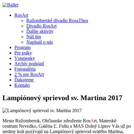
RosArt
Ružomberské divadlo RosaThea
Divadlo RosArt
Ďalšie aktivity
Náš tím
Napísali o nás
Program
Pre psíky
Vstupenky
Archív podujatí
Fotogaléria
2 % pre RosArt
Ďakujeme
Kontakt
Lampiónový sprievod sv. Martina 2017
Mesto Ružomberok, Občianske združenie Ros
A
rt, Materské
centrum Nevedko, Galéria Ľ. Fullu a MAS Dolný Liptov Vás už po
siedmy krát pozývajú na Lampiónový sprievod svätého Martina,