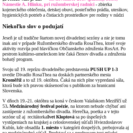
Námestie A. Hlinku, pri ružomberskej radnici
-
zbierka
kojeneckého oblečenia, detskej obuvi, posteľného prádla, uterákov,
hygienických potrieb a čistiacich prostriedkov pre rodiny v núdzi
Niekoľko slov o podujatí
Jeseň je už tradične štartom novej divadelnej sezóny a nie je tomu
inak ani v prípade Ružomberského divadla RosaThea, ktoré svoje
aktivity rozvíja pod hlavičkou Občianskeho združenia RosArt. Po
pestrom kultúrno-umeleckom lete čaká členov divadla a združenia
bohatý program.
Svoju už 19. reprízu divadelného predstavenia
PUSH UP 1-3
uvedie Divadlo RosaThea na doskách partnerského mesta
Kroměříž
a to už 19. októbra. Čaká na nich plne vypredaná sála,
ktorá bude ich pravou skúsenosťou s publikom za hranicami
Slovenska.
V dňoch 19.-21. októbra sa koná v českom Valašskom Meziříčí už
53
. Medzinárodný festival poézie
, na ktorom nebude chýbať ani
zastúpenie z ružomberského divadla. Herečka, poetka a v tejto
sezóne už aj recitátorka
Ivet Kloptová
sa po úspešných
vystúpeniach na krajskej a celoslovenskej súťaži Hviezdoslavov
Kubín, kde obsadila
1. miesto
v kategórii dospelých, prebojovala aj
na medzinárodnú súťaž. Predstaví sa s prednesom text mladej