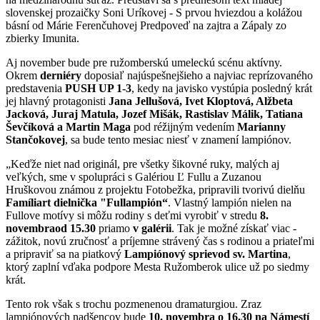
slovenskej prozaičky Soni Uríkovej - S prvou hviezdou a kolážou
básní od Márie Ferenčuhovej Predpoveď na zajtra a Zápaly zo
zbierky Imunita.
Aj november bude pre ružomberskú umeleckú scénu aktívny.
Okrem
derniéry
doposiaľ najúspešnejšieho a najviac reprízovaného
predstavenia
PUSH UP 1-3
, kedy na javisko vystúpia posledný krát
jej hlavný protagonisti
Jana Jellušová, Ivet Kloptová, Alžbeta
Jacková, Juraj Matula, Jozef Mišák, Rastislav Málik, Tatiana
Ševčíková a Martin Maga
pod réžijným vedením
Marianny
Stančokovej
, sa bude tento mesiac niesť v znamení lampiónov.
„Keďže niet nad originál, pre všetky šikovné ruky, malých aj
veľkých, sme v spolupráci s Galériou Ľ Fullu a Zuzanou
Hruškovou známou z projektu Fotobežka, pripravili tvorivú dielňu
Famíliart dielnička "Fullampión“
. Vlastný lampión nielen na
Fullove motívy si môžu rodiny s deťmi vyrobiť v stredu
8.
novembra
od 15.30
priamo
v galérii
. Tak je možné získať viac -
zážitok, novú zručnosť a príjemne strávený čas s rodinou a priateľmi
a pripraviť sa na piatkový
Lampiónový sprievod sv. Martina
,
ktorý zaplní vďaka podpore Mesta Ružomberok ulice už po siedmy
krát.
Tento rok však s trochu pozmenenou dramaturgiou. Zraz
lampiónových nadšencov bude
10. novembra o 16.30 na Námestí