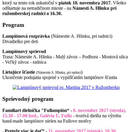
ktorý sa tento rok uskutoční v
piatok 10. novembra 2017
. Všetko
odštartuje na netradičnom mieste - na
Námestí A. Hlinku pri
ružomberskej radnici o 16.30.
Program
Lampiónová rozprávka
(Námestie A. Hlinku, pri radnici)
Divadielko pre deti
Lampiónový sprievod
Trasa: Námestie A. Hlinku - Malý závoz – Podhora - Mostová ulica
- Veľký závoz - radnica
Lietajúce šťastie
)
(Námestie A. Hlinku, pri radnici
Ukončenie podujatia spojené s vypúšťaním lampiónov šťastia
Sprievodný program
Famíliart dielnička "Fullampión“
-
8. november 2017 (streda),
15.30 - 17.00 hod., Galéria Ľ. Fullu
- tvorivá dielňa na výrobu
hand-made lampiónov
nielen na Fullove motívy
„Pretože viac je dať“
-
11. november 2017 (piatok), 16.30,