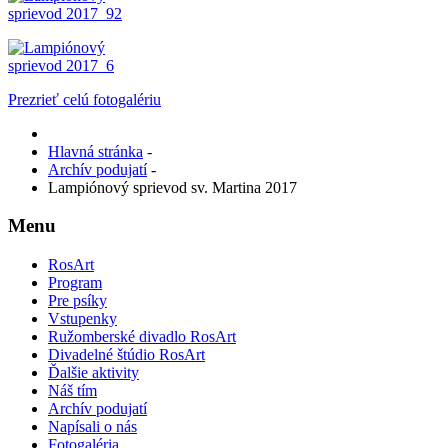
Prezrieť celú fotogalériu
Hlavná stránka
-
Archív podujatí
-
Lampiónový sprievod sv. Martina 2017
Menu
RosArt
Program
Pre psíky
Vstupenky
Ružomberské divadlo RosArt
Divadelné štúdio RosArt
Ďalšie aktivity
Náš tím
Archív podujatí
Napísali o nás
Fotogaléria