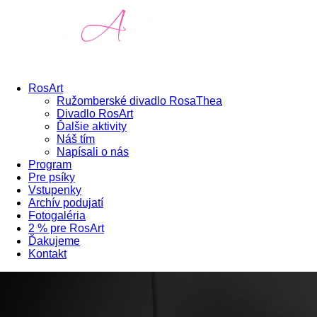
RosArt
Ružomberské divadlo RosaThea
Divadlo RosArt
Ďalšie aktivity
Náš tím
Napísali o nás
Program
Pre psíky
Vstupenky
Archív podujatí
Fotogaléria
2 % pre RosArt
Ďakujeme
Kontakt