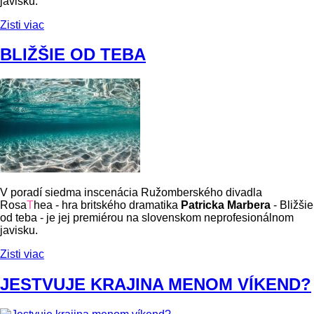
javisku.
Zisti viac
BLIŽŠIE OD TEBA
V poradí siedma inscenácia Ružomberského divadla
Rosa
T
hea - hra britského dramatika
Patricka Marbera
- Bližšie
od teba - je jej premiérou na slovenskom neprofesionálnom
javisku.
Zisti viac
JESTVUJE KRAJINA MENOM VÍKEND?