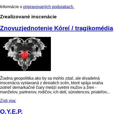
Informácie o
pripravovaných podujatiach.
Zrealizované inscenácie
Znovuzjednotenie Kóreí / tragikomédia
Žiadna geopolitika ako by sa mohlo zdať, ale divadelná
inscenácia vystavaná z desiatich scén, ktoré spája snaha
zotrieť demarkačné čiary medzi svetmi mužov a žien -
manželov, partnerov, rodičov, ich detí, súrodencov, priateľov...
Zisti viac
O.Y.E.P.