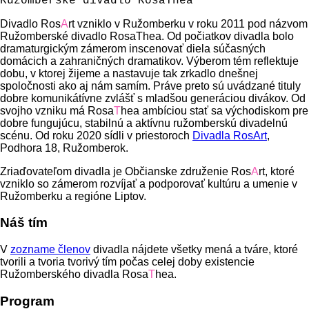
Ružomberské divadlo RosaThea
Divadlo Ros
A
rt vzniklo v Ružomberku v roku 2011 pod názvom
Ružomberské divadlo RosaThea. Od počiatkov divadla bolo
dramaturgickým zámerom inscenovať diela súčasných
domácich a zahraničných dramatikov. Výberom tém reflektuje
dobu, v ktorej žijeme a nastavuje tak zrkadlo dnešnej
spoločnosti ako aj nám samím. Práve preto sú uvádzané tituly
dobre komunikátívne zvlášť s mladšou generáciou divákov. Od
svojho vzniku má Rosa
T
hea ambíciou stať sa východiskom pre
dobre fungujúcu, stabilnú a aktívnu ružomberskú divadelnú
scénu. Od roku 2020 sídli v priestoroch
Divadla RosArt
,
Podhora 18, Ružomberok.
Zriaďovateľom divadla je Občianske združenie Ros
A
rt, ktoré
vzniklo so zámerom rozvíjať a podporovať kultúru a umenie v
Ružomberku a regióne Liptov.
Náš tím
V
zozname členov
divadla nájdete všetky mená a tváre, ktoré
tvorili a tvoria tvorivý tím počas celej doby existencie
Ružomberského divadla Rosa
T
hea.
Program