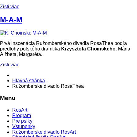
Zisti viac
M-A-M
Prvá inscenácia Ružomberského divadla RosaThea podľa
predlohy polského dramtika
Krzysztofa Choinskeho
: Mária,
Alžbeta, Margaréta.
Zisti viac
Hlavná stránka
-
Ružomberské divadlo RosaThea
Menu
RosArt
Program
Pre psíky
Vstupenky
Ružomberské divadlo RosArt