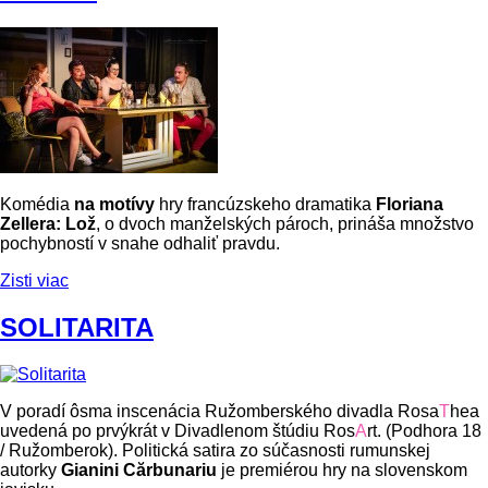
Komédia
na motívy
hry francúzskeho dramatika
Floriana
Zellera: Lož
, o dvoch manželských pároch, prináša množstvo
pochybností v snahe odhaliť pravdu.
Zisti viac
SOLITARITA
V poradí ôsma inscenácia Ružomberského divadla Rosa
T
hea
uvedená po prvýkrát v Divadlenom štúdiu Ros
A
rt. (Podhora 18
/ Ružomberok). Politická satira zo súčasnosti rumunskej
autorky
Gianini Cărbunariu
je premiérou hry na slovenskom