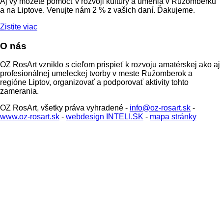
Aj vy môžete pomôcť v rozvoji kultúry a umenia v Ružomberku
a na Liptove. Venujte nám 2 % z vašich daní. Ďakujeme.
Zistite viac
O nás
OZ RosArt vzniklo s cieľom prispieť k rozvoju amatérskej ako aj
profesionálnej umeleckej tvorby v meste Ružomberok a
regióne Liptov, organizovať a podporovať aktivity tohto
zamerania.
OZ RosArt, všetky práva vyhradené -
info@oz-rosart.sk
-
www.oz-rosart.sk
-
webdesign INTELI.SK
-
mapa stránky