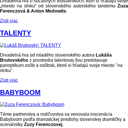
Divadelná hra o súčasných tridsiatnikoch, ktorí si hľadajú svoje
„miesto na slnku“ od slovenského autorského tandemu
Zuza
Ferenczová & Anton Medowits
.
Zisti viac
TALENTY
Divadelná hra od mladého slovenského autora
Lukáša
Brutovského
z prostredia talentovej šou predstavuje
panoptikum osôb a osôbok, ktoré si hľadajú svoje miesto "na
slnku".
Zisti viac
BABYBOOM
Téme partnerstva a rodičovstva sa venovala inscenácia
Babyboom podľa dramatickej predlohy slovenskej dramtičky a
scenáristky
Zuzy Ferenczovej
.