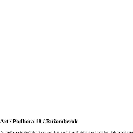
osArt / Podhora 18 / Ružomberok
 A keď sa stretnú dvaja verní kamaráti zo žabiackych radov tak o zába