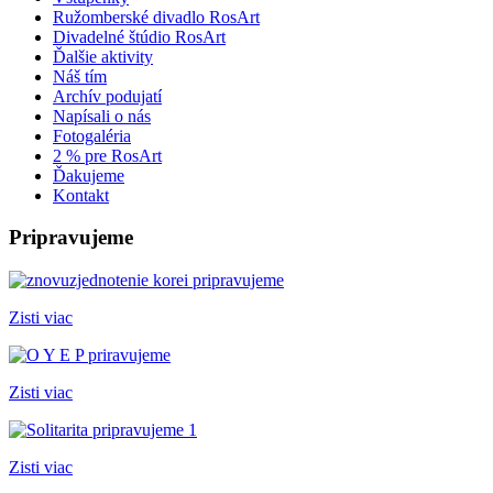
Ružomberské divadlo RosArt
Divadelné štúdio RosArt
Ďalšie aktivity
Náš tím
Archív podujatí
Napísali o nás
Fotogaléria
2 % pre RosArt
Ďakujeme
Kontakt
Pripravujeme
Zisti viac
Zisti viac
Zisti viac