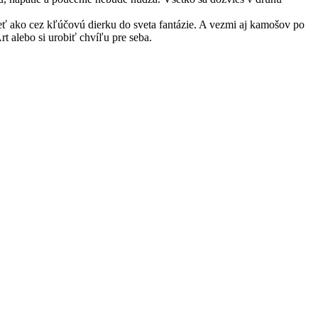
ieť ako cez kľúčovú dierku do sveta fantázie. A vezmi aj kamošov po
 alebo si urobiť chvíľu pre seba.