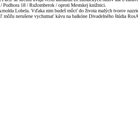
/ Podhora 18 / Ružomberok / oproti Mestskej knižnici.
iek Arnolda Lobela. Vďaka nim budeš môcť do života malých tvorov nazr
iaľ môžu nerušene vychutnať kávu na balkóne Divadelného štúdia RosArt
.