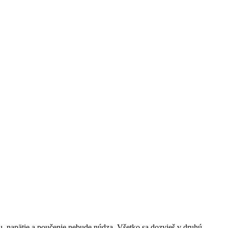
vu, napätie a poučenie nebude núdza. Všetko sa dozvieš v druhú