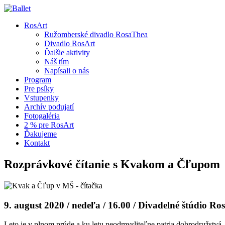
RosArt
Ružomberské divadlo RosaThea
Divadlo RosArt
Ďalšie aktivity
Náš tím
Napísali o nás
Program
Pre psíky
Vstupenky
Archív podujatí
Fotogaléria
2 % pre RosArt
Ďakujeme
Kontakt
Rozprávkové čítanie s Kvakom a Čľupom
9. august 2020 / nedeľa / 16.00 / Divadelné štúdio R
Leto je v plnom prúde a ku letu neodmysliteľne patria dobrodružstvá.