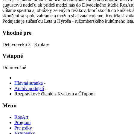
augustovú nedeľu ak prídeš medzi nás do Divadelného štúdia RosArt 
Čítanie spestria aj obrázky zelených fešákov, ktorí skočili do kniž
skončení sa spolu zahráme a možno si aj zatancujeme. Rodičia si zat
Podujatie je súčasťou Leta u Hýroša - ružomberského kultúrneho leta
Vhodné pre
Deti vo veku 3 - 8 rokov
Vstupné
Dobrovoľné
Hlavná stránka
-
Archív podujatí
-
Rozprávkové čítanie s Kvakom a Čľupom
Menu
RosArt
Program
Pre psíky
Vstupenky