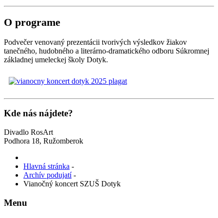
O programe
Podvečer venovaný prezentácii tvorivých výsledkov žiakov
tanečného, hudobného a literárno-dramatického odboru Súkromnej
základnej umeleckej školy Dotyk.
Kde nás nájdete?
Divadlo RosArt
Podhora 18, Ružomberok
Hlavná stránka
-
Archív podujatí
-
Vianočný koncert SZUŠ Dotyk
Menu