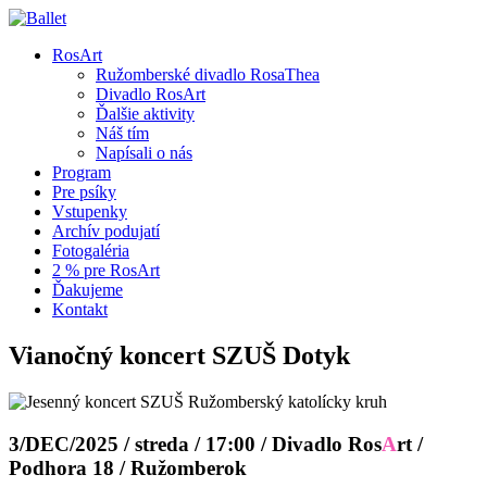
RosArt
Ružomberské divadlo RosaThea
Divadlo RosArt
Ďalšie aktivity
Náš tím
Napísali o nás
Program
Pre psíky
Vstupenky
Archív podujatí
Fotogaléria
2 % pre RosArt
Ďakujeme
Kontakt
Vianočný koncert SZUŠ Dotyk
3/DEC/2025
/ streda /
17:0
0
/
Divadlo Ros
A
rt
/
Podhora 18 /
Ružomberok