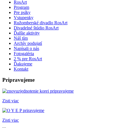
RosArt
Program
Pre psíky
Vstupenky
Ružomberské divadlo RosArt
Divadelné štúdio RosArt
Ďalšie aktivity
Náš tím
Archív podujatí
Napísali o nás
Fotogaléria
2 % pre RosArt
Ďakujeme
Kontakt
Pripravujeme
Zisti viac
Zisti viac