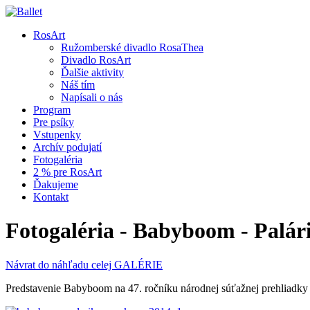
RosArt
Ružomberské divadlo RosaThea
Divadlo RosArt
Ďalšie aktivity
Náš tím
Napísali o nás
Program
Pre psíky
Vstupenky
Archív podujatí
Fotogaléria
2 % pre RosArt
Ďakujeme
Kontakt
Fotogaléria - Babyboom - Palá
Návrat do náhľadu celej GALÉRIE
Predstavenie Babyboom na 47. ročníku národnej súťažnej prehliadky