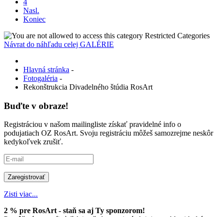
4
Nasl.
Koniec
Restricted Categories
Návrat do náhľadu celej GALÉRIE
Hlavná stránka
-
Fotogaléria
-
Rekonštrukcia Divadelného štúdia RosArt
Buďte v obraze!
Registráciou v našom mailingliste získať pravidelné info o
podujatiach OZ RosArt. Svoju registráciu môžeš samozrejme neskôr
kedykoľvek zrušiť.
Zisti viac...
2 % pre RosArt - staň sa aj Ty sponzorom!