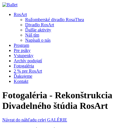
RosArt
Ružomberské divadlo RosaThea
Divadlo RosArt
Ďalšie aktivity
Náš tím
Napísali o nás
Program
Pre psíky
Vstupenky
Archív podujatí
Fotogaléria
2 % pre RosArt
Ďakujeme
Kontakt
Fotogaléria - Rekonštrukcia
Divadelného štúdia RosArt
Návrat do náhľadu celej GALÉRIE