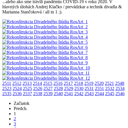
...alebo ako sme trávili pandémiu COVID-19 v roku 2020. V
hlavných úlohách Andrej Klačko / prevádzkar a technik divadla &
Marianna Stančoková / all in 1 ;).
2511
2512
2513
2514
2515
2516
2517
2518
2519
2520
2521
2548
2523
2524
2525
2526
2527
2528
2529
2530
2531
2551
2532
2534
2535
2536
2537
2538
2539
2540
2541
2542
2543
2544
2545
2546
Začiatok
Predch.
1
2
3